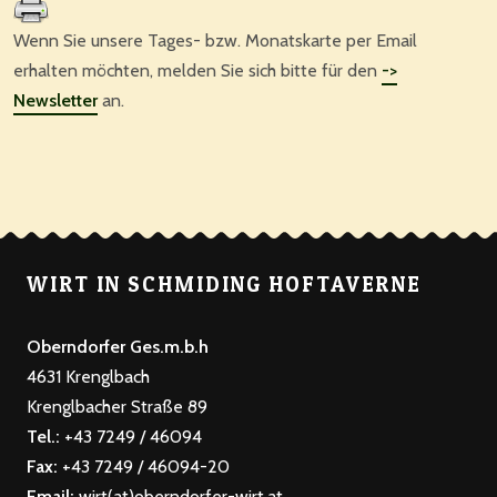
Wenn Sie unsere Tages- bzw. Monatskarte per Email
erhalten möchten, melden Sie sich bitte für den
->
Newsletter
an.
WIRT IN SCHMIDING HOFTAVERNE
Oberndorfer Ges.m.b.h
4631 Krenglbach
Krenglbacher Straße 89
Tel.:
+43 7249 / 46094
Fax:
+43 7249 / 46094-20
Email:
wirt(at)oberndorfer-wirt.at