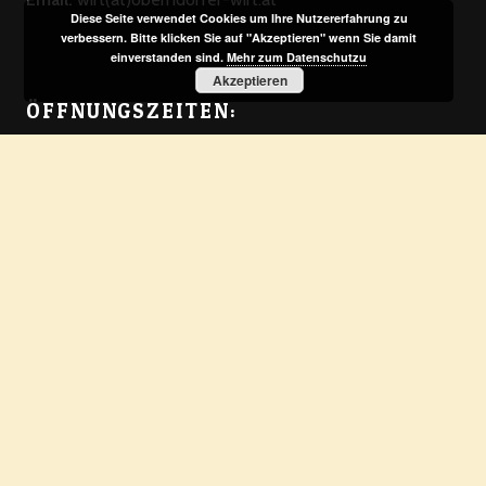
Diese Seite verwendet Cookies um Ihre Nutzererfahrung zu
verbessern. Bitte klicken Sie auf "Akzeptieren" wenn Sie damit
einverstanden sind.
Mehr zum Datenschutzu
Akzeptieren
ÖFFNUNGSZEITEN:
Dienstag von 10:00 – 15:30 Uhr
(woame Küche 11:00 – 14:30 Uhr)
Mittwoch – Samstag 10.00 – 24.00 Uhr
(woame Küche DURCHGEHEND von 11:00 – 21:00 Uhr –
OHNE PAUSE)
Sonntag & Montag Ruhetag
ESSEN & TRINKEN